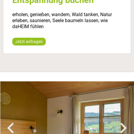
Entspannung buchen
erholen, genießen, wandern, Wald tanken, Natur
erleben, saunieren, Seele baumeln lassen, wie
daHEIM fühlen
Jetzt anfragen
chevron_left
chevron_right