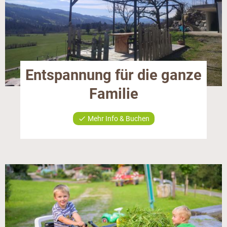
Entspannung für die ganze
Familie
check
Mehr Info & Buchen