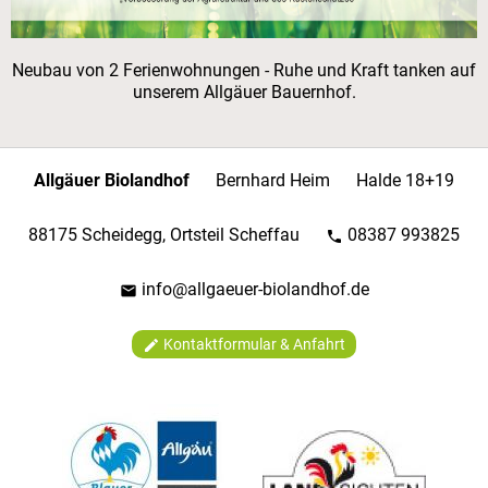
Neubau von 2 Ferienwohnungen - Ruhe und Kraft tanken auf
unserem Allgäuer Bauernhof.
Allgäuer Biolandhof
Bernhard Heim
Halde 18+19
88175 Scheidegg, Ortsteil Scheffau
08387 993825
phone
info@allgaeuer-biolandhof.de
mail
Kontaktformular & Anfahrt
edit