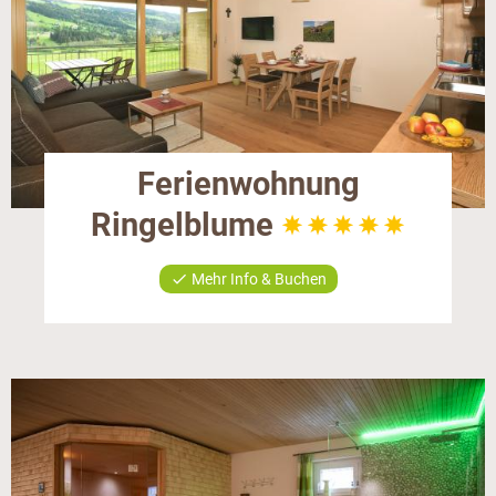
Ferienwohnung
Ringelblume
check
Mehr Info & Buchen