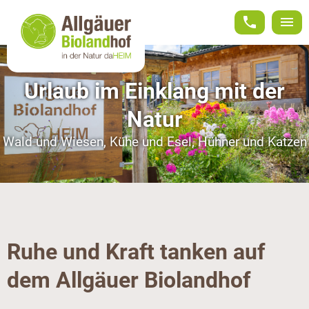
phone
menu
Urlaub im Einklang mit der
Natur
Wald und Wiesen, Kühe und Esel, Hühner und Katzen
Ruhe und Kraft tanken auf
dem Allgäuer Biolandhof