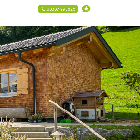
phone
08387 993825