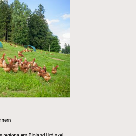
ühnern
 regionalem Bioland Urdinkel