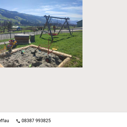
effau
08387 993825
phone